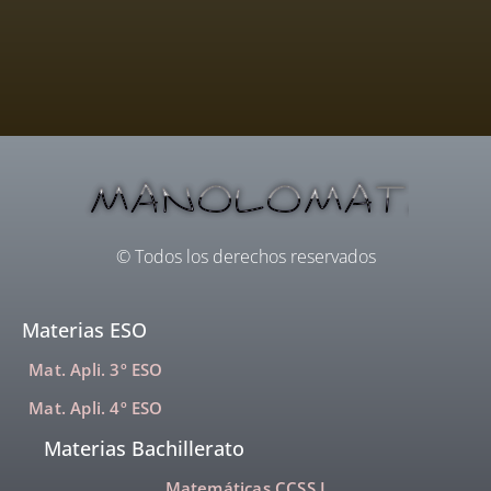
© Todos los derechos reservados
Materias ESO
Mat. Apli. 3º ESO
Mat. Apli. 4º ESO
Materias Bachillerato
Matemáticas CCSS I